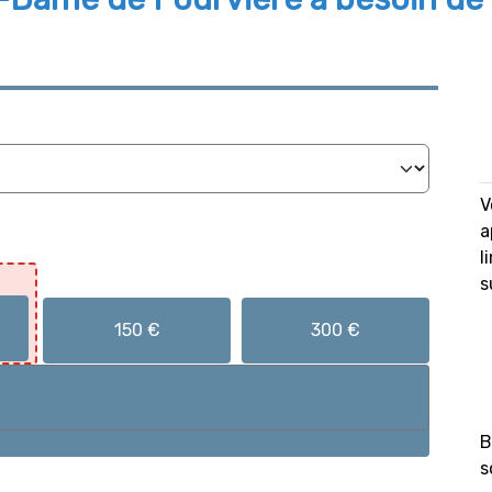
V
a
l
s
150 €
300 €
B
s