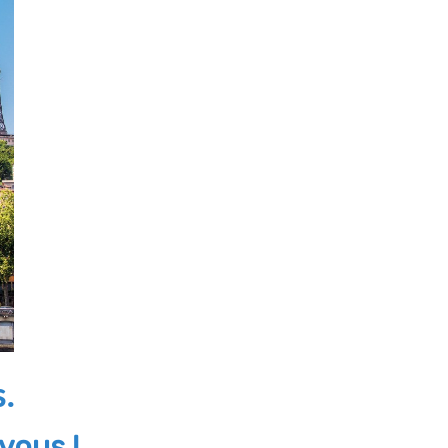
s.
vous !