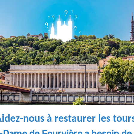
idez-n
ous à restau
rer les tour
-Dame de Fourvière a besoin de 